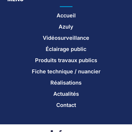
Vidéosurveillance Évry
Vidéosurveillance Grenoble
Vidéosurveillance Lille
Accueil
Vidéosurveillance Marseille
Vidéosurveillance Melun
Vidéosurveillance Montpellier
Azuly
Vidéosurveillance Nantes
Vidéosurveillance Nîmes
Vidéosurveillance
Vidéosurveillance Orléans
Vidéosurveillance Paris
Vidéosurveillance Perpignan
Éclairage public
Vidéosurveillance Rouen
Vidéosurveillance Seine-Saint-Denis
Produits travaux publics
Vidéosurveillance Strasbourg
Vidéosurveillance Toulouse
Fiche technique / nuancier
Réalisations
Actualités
Contact