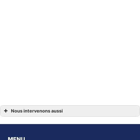
Nous intervenons aussi
Vidéosurveillance à Dijon
Vidéosurveillance à Lyon
Vidéosurveillance Argenteuil
Vidéosurveillance Bordeaux
Vidéosurveillance Cannes
MENU