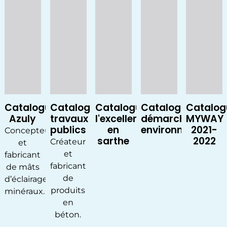
Catalogue
Catalogue
Catalogue
Catalogue
Catalog
Azuly
travaux
l'excellence
démarche
MYWAY
publics
en
environnemental
2021-
Concepteur
sarthe
2022
Créateur
et
et
fabricant
fabricant
de mâts
de
d’éclairage
produits
minéraux.
en
béton.