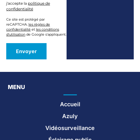
j'accepte la
politique de
confidentialité
Ce site est protégé par
reCAPTCHA.
les règles de
confidentialité
et
les conditions
d'utilisation
de Google s'appliquent.
MENU
Accueil
Azuly
Vidéosurveillance
Éclairage public