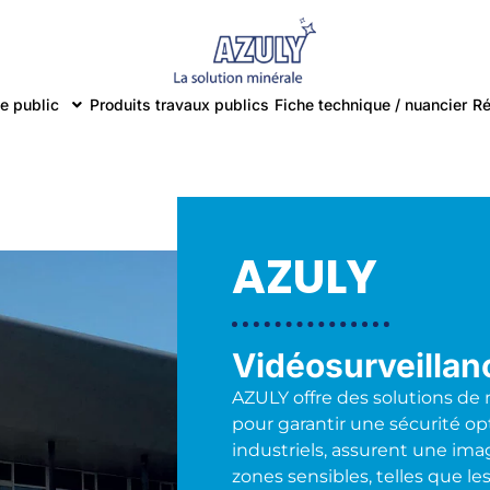
e public
Produits travaux publics
Fiche technique / nuancier
Ré
AZULY
Vidéosurveillan
AZULY offre des solutions de
pour garantir une sécurité opt
industriels, assurent une image
zones sensibles, telles que le