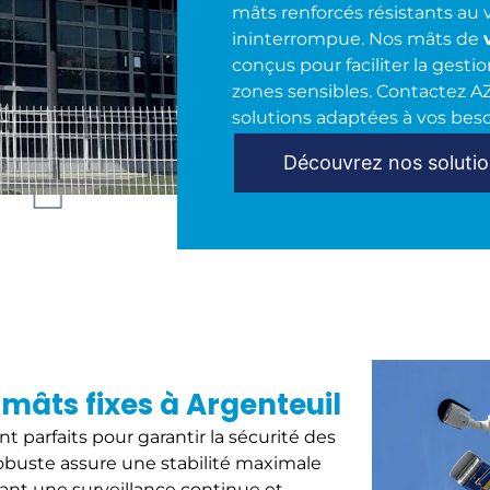
mâts renforcés résistants au
ininterrompue. Nos mâts de
conçus pour faciliter la gestio
zones sensibles. Contactez 
solutions adaptées à vos bes
Découvrez nos soluti
mâts fixes à Argenteuil
t parfaits pour garantir la sécurité des
robuste assure une stabilité maximale
ant une surveillance continue et