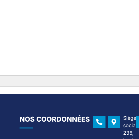
02
Siège
NOS COORDONNÉES
social 
43
236,
57