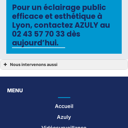
Pour un éclairage public
efficace et esthétique à
Lyon, contactez AZULY au
02 43 57 70 33 dès
aujourd’hui.
Nous intervenons aussi
Éclairage public
Éclairage public Argenteuil
Éclairage public Cannes
Éclairage Public Dijon
Éclairage public Évry
MENU
Éclairage public Grenoble
Éclairage public Lille
Éclairage public Lyon
Accueil
Éclairage public Marseille
Éclairage public Melun
Éclairage public Montpellier
Azuly
Éclairage public Nantes
Éclairage public Orléans
Vidéosurveillance
Éclairage public Paris