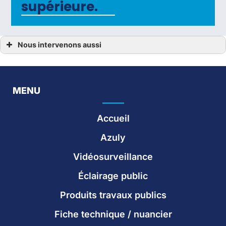
supérieure.
Nous intervenons aussi
Éclairage public
Éclairage public Argenteuil
Éclairage public Cannes
Éclairage Public Dijon
Éclairage public Évry
MENU
Éclairage public Grenoble
Éclairage public Lille
Éclairage public Lyon
Accueil
Éclairage public Marseille
Éclairage public Melun
Éclairage public Montpellier
Azuly
Éclairage public Nantes
Éclairage public Orléans
Vidéosurveillance
Éclairage public Paris
Éclairage public Perpignan
Éclairage public Rouen
Éclairage public
Éclairage public Seine-Saint-Denis
Éclairage public Strasbourg
Produits travaux publics
Éclairage public Toulouse
Éclairage public-Bordeaux
Fiche technique / nuancier